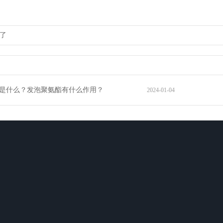
了
是什么？发泡聚氨酯有什么作用？
2024-01-04
工程案例
在线留言
联系我们